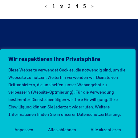
2
<
1
3
4
5
>
Wir respektieren Ihre Privatsphäre
Kontakt zur CDU in Ihrer Nähe
Diese Webseite verwendet Cookies, die notwendig sind, um die
Webseite zu nutzen. Weiterhin verwenden wir Dienste von
Drittanbietern, die uns helfen, unser Webangebot zu
verbessern (Website-Optmierung). Für die Verwendung
bestimmter Dienste, benötigen wir Ihre Einwilligung. Ihre
Einwilligung können Sie jederzeit widerrufen. Weitere
Informationen finden Sie in unserer Datenschutzerklärung.
Anpassen
Alles ablehnen
Alle akzeptieren